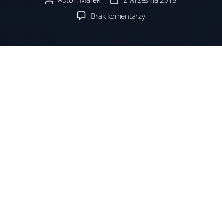
Autor:
Marek
2 września 2018
Autor
Data
wpisu
wpisu
do
Brak komentarzy
Sierpień
2018
Poza tym doposażyłem mojego Nikona 1
w teleobiektyw, teraz to już w ogóle
nie ma sensu
dźwigać
lustrzanki (o, wszystkie zdjęcia z tego
wpisu, to właśnie Nikon 1). Jak widać nasza Hanah
ma się dobrze. Jest też nowy członek rodziny
(trochę dalszej, ale jednak), tylko nie pamiętam
jak się ten „obcy” nazywa. No i to by było tyle…