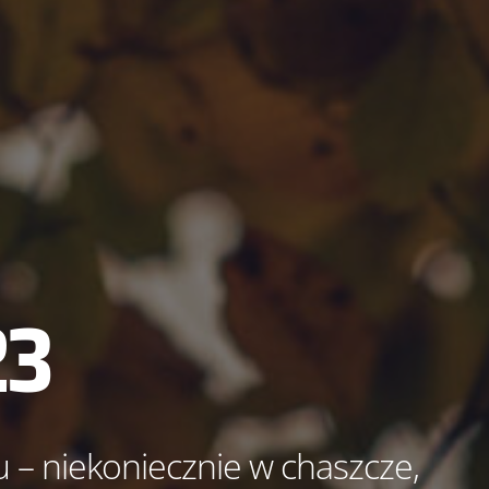
23
su – niekoniecznie w chaszcze,