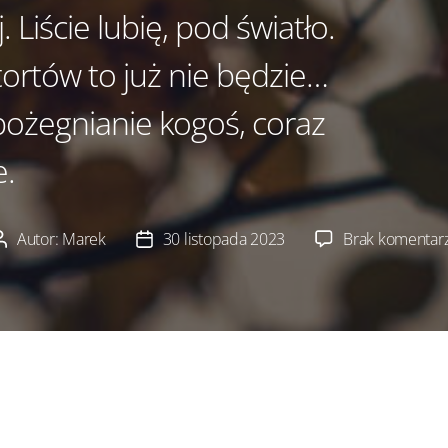
. Liście lubię, pod światło.
 tortów to już nie będzie…
pożegnianie kogoś, coraz
e.
Autor:
Marek
30 listopada 2023
Brak komentar
utor
Data
pisu
wpisu