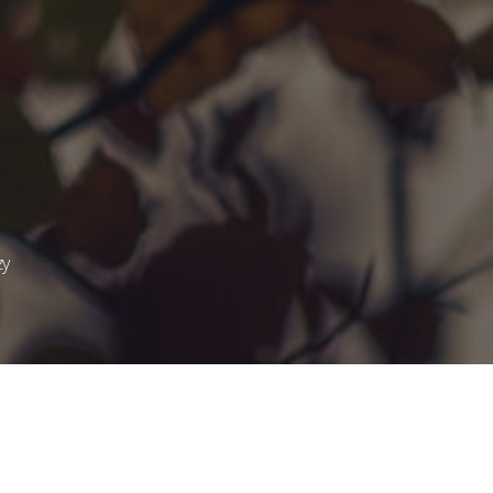
do
zy
Listopad
2023