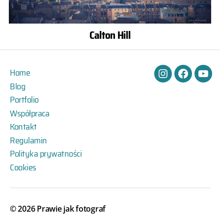
Calton Hill
Home
Instagram
Facebook
You
Blog
Portfolio
Współpraca
Kontakt
Regulamin
Polityka prywatności
Cookies
© 2026
Prawie jak fotograf