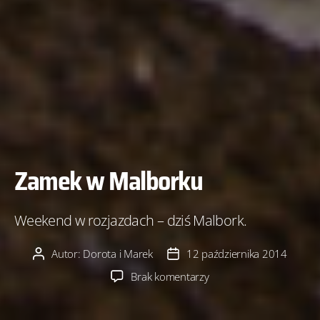
Zamek w Malborku
Weekend w rozjazdach – dziś Malbork.
Autor:
Dorota i Marek
12 października 2014
Autor
Data
wpisu
wpisu
do
Brak komentarzy
Zamek
w Malborku