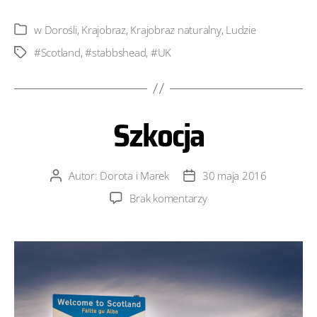
w
Dorośli
,
Krajobraz
,
Krajobraz naturalny
,
Ludzie
Kategorie
#Scotland
,
#‎stabbshead‬
,
#UK
Tagi
Szkocja
Autor:
Dorota i Marek
30 maja 2016
Autor
Data
wpisu
wpisu
do
Brak komentarzy
Szkocja