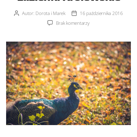
Autor:
Dorota i Marek
16 października 2016
Autor
Data
wpisu
wpisu
do
Brak komentarzy
Łazienki
Królewskie