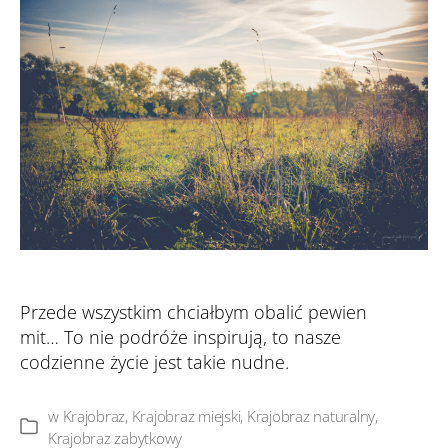
Przede wszystkim chciałbym obalić pewien
mit… To nie podróże inspirują, to nasze
codzienne życie jest takie nudne.
w
Krajobraz
,
Krajobraz miejski
,
Krajobraz naturalny
,
Kategorie
Krajobraz zabytkowy