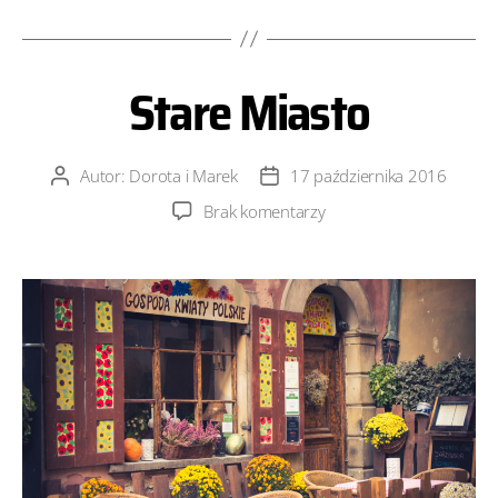
Stare Miasto
Autor:
Dorota i Marek
17 października 2016
Autor
Data
wpisu
wpisu
do
Brak komentarzy
Stare
Miasto