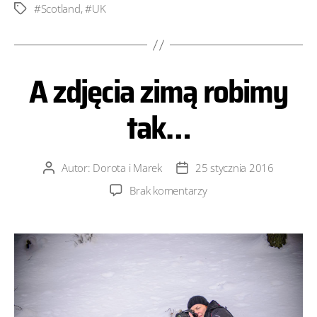
#Scotland
,
#UK
Tagi
A zdjęcia zimą robimy
tak…
Autor:
Dorota i Marek
25 stycznia 2016
Autor
Data
wpisu
wpisu
do
Brak komentarzy
A zdjęcia
zimą
robimy
tak…