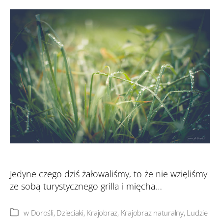
na zdjęcia
Jedyne czego dziś żałowaliśmy, to że nie wzięliśmy
ze sobą turystycznego grilla i mięcha…
w
Dorośli
,
Dzieciaki
,
Krajobraz
,
Krajobraz naturalny
,
Ludzie
Kategorie