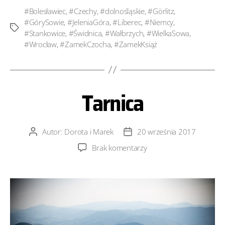
#Bolesławiec
,
#Czechy
,
#dolnośląskie
,
#Görlitz
,
#GórySowie
,
#JeleniaGóra
,
#Liberec
,
#Niemcy
,
Tagi
#Stankowice
,
#Świdnica
,
#Wałbrzych
,
#WielkaSowa
,
#Wrocław
,
#ZamekCzocha
,
#ZamekKsiąż
Tarnica
Autor:
Dorota i Marek
20 września 2017
Autor
Data
wpisu
wpisu
do
Brak komentarzy
Tarnica