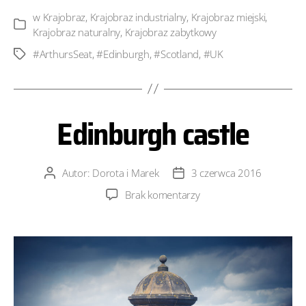
w
Krajobraz
,
Krajobraz industrialny
,
Krajobraz miejski
,
Kategorie
Krajobraz naturalny
,
Krajobraz zabytkowy
#ArthursSeat
,
#Edinburgh
,
#Scotland
,
#UK
Tagi
Edinburgh castle
Autor:
Dorota i Marek
3 czerwca 2016
Autor
Data
wpisu
wpisu
do
Brak komentarzy
Edinburgh
castle