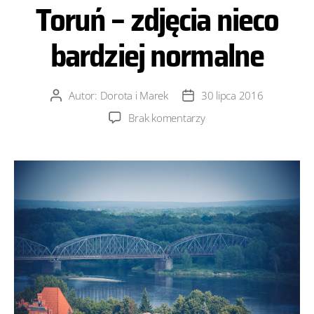
Toruń – zdjęcia nieco
bardziej normalne
Autor:
Dorota i Marek
30 lipca 2016
Autor
Data
wpisu
wpisu
do
Brak komentarzy
Toruń
–
zdjęcia
nieco
bardziej
normalne