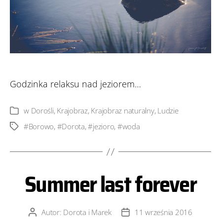
Godzinka relaksu nad jeziorem…
w
Dorośli
,
Krajobraz
,
Krajobraz naturalny
,
Ludzie
Kategorie
#Borowo
,
#Dorota
,
#jezioro
,
#woda
Tagi
Summer last forever
Autor:
Dorota i Marek
11 września 2016
Autor
Data