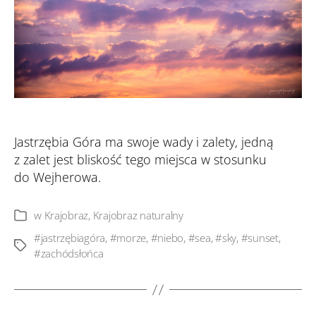
Jastrzębia Góra ma swoje wady i zalety, jedną
z zalet jest bliskość tego miejsca w stosunku
do Wejherowa.
w
Krajobraz
,
Krajobraz naturalny
Kategorie
#jastrzębiagóra
,
#morze
,
#niebo
,
#sea
,
#sky
,
#sunset
,
Tagi
#zachódsłońca