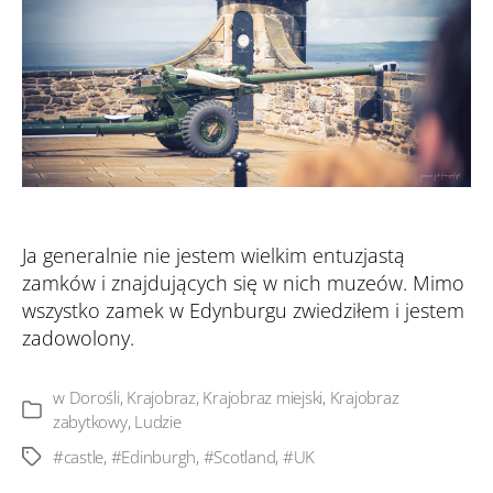
Ja generalnie nie jestem wielkim entuzjastą
zamków i znajdujących się w nich muzeów. Mimo
wszystko zamek w Edynburgu zwiedziłem i jestem
zadowolony.
w
Dorośli
,
Krajobraz
,
Krajobraz miejski
,
Krajobraz
Kategorie
zabytkowy
,
Ludzie
#castle
,
#Edinburgh
,
#Scotland
,
#UK
Tagi