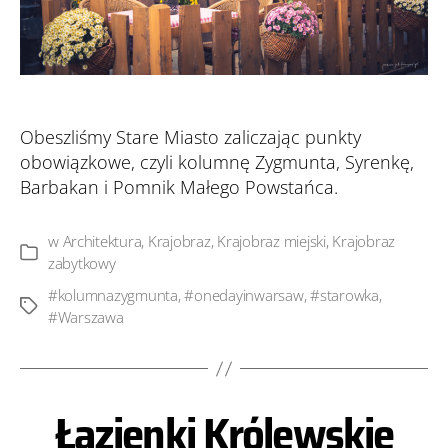
Obeszliśmy Stare Miasto zaliczając punkty
obowiązkowe, czyli kolumnę Zygmunta, Syrenkę,
Barbakan i Pomnik Małego Powstańca.
w
Architektura
,
Krajobraz
,
Krajobraz miejski
,
Krajobraz
Kategorie
zabytkowy
#kolumnazygmunta
,
#onedayinwarsaw
,
#starowka
,
Tagi
#Warszawa
Łazienki Królewskie