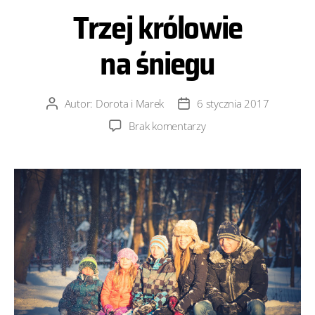
Trzej królowie
na śniegu
Autor:
Dorota i Marek
6 stycznia 2017
Autor
Data
wpisu
wpisu
do
Brak komentarzy
Trzej
królowie
na śniegu