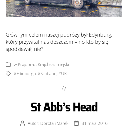
Głównym celem naszej podróży był Edynburg,
który przywitał nas deszczem – no kto by się
spodziewał, nie?
w
Krajobraz
,
Krajobraz miejski
Kategorie
#Edinburgh
,
#Scotland
,
#UK
Tagi
St Abb’s Head
Autor:
Dorota i Marek
31 maja 2016
Autor
Data