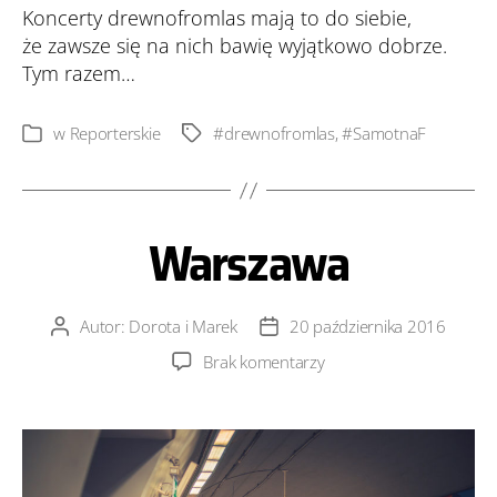
Koncerty drewnofromlas mają to do siebie,
że zawsze się na nich bawię wyjątkowo dobrze.
Tym razem…
w
Reporterskie
#drewnofromlas
,
#SamotnaF
Tagi
Kategorie
Warszawa
Autor:
Dorota i Marek
20 października 2016
Autor
Data
wpisu
wpisu
do
Brak komentarzy
Warszawa