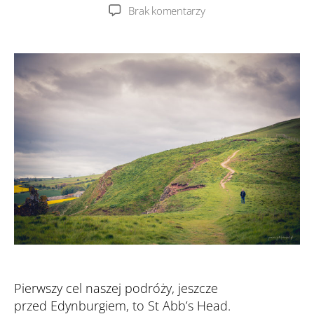
wpisu
wpisu
do
Brak komentarzy
St
Abb’s
Head
Pierwszy cel naszej podróży, jeszcze
przed Edynburgiem, to St Abb’s Head.