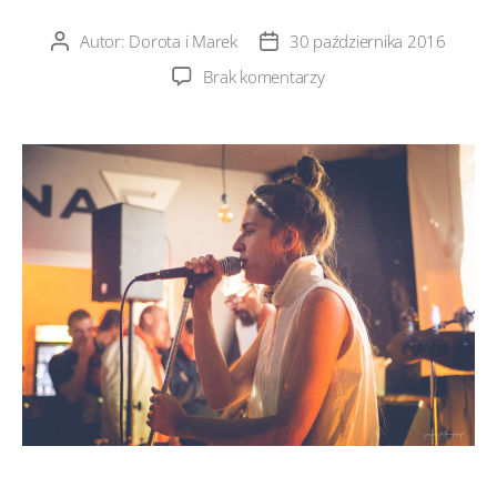
Autor:
Dorota i Marek
30 października 2016
Autor
Data
wpisu
wpisu
do
Brak komentarzy
drewnofromlas
–
SamotnaF