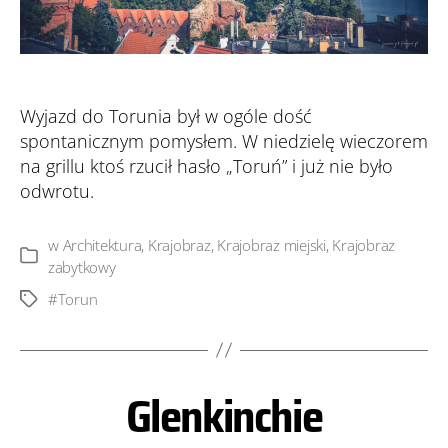
Wyjazd do Torunia był w ogóle dość
spontanicznym pomysłem. W niedzielę wieczorem
na grillu ktoś rzucił hasło „Toruń” i już nie było
odwrotu.
w
Architektura
,
Krajobraz
,
Krajobraz miejski
,
Krajobraz
Kategorie
zabytkowy
#Torun
Tagi
Glenkinchie