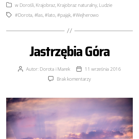
w
Dorośli
,
Krajobraz
,
Krajobraz naturalny
,
Ludzie
Kategorie
#Dorota
,
#las
,
#lato
,
#pająk
,
#Wejherowo
Tagi
Jastrzębia Góra
Autor:
Dorota i Marek
11 września 2016
Autor
Data
wpisu
wpisu
do
Brak komentarzy
Jastrzębia
Góra