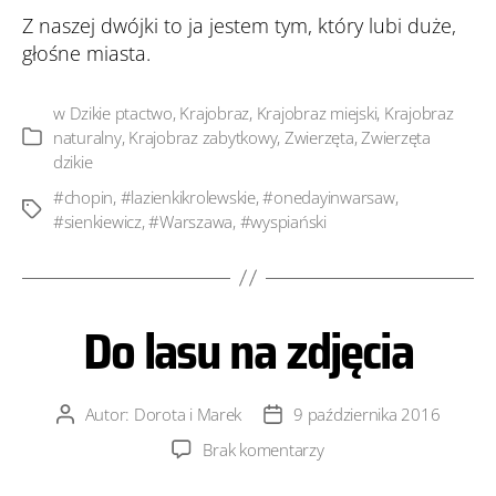
Z naszej dwójki to ja jestem tym, który lubi duże,
głośne miasta.
w
Dzikie ptactwo
,
Krajobraz
,
Krajobraz miejski
,
Krajobraz
naturalny
,
Krajobraz zabytkowy
,
Zwierzęta
,
Zwierzęta
Kategorie
dzikie
#chopin
,
#lazienkikrolewskie
,
#onedayinwarsaw
,
Tagi
#sienkiewicz
,
#Warszawa
,
#wyspiański
Do lasu na zdjęcia
Autor:
Dorota i Marek
9 października 2016
Autor
Data
wpisu
wpisu
do
Brak komentarzy
Do lasu