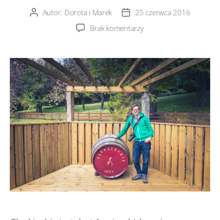
Autor:
Dorota i Marek
25 czerwca 2016
Autor
Data
wpisu
wpisu
do
Brak komentarzy
Glenkinchie