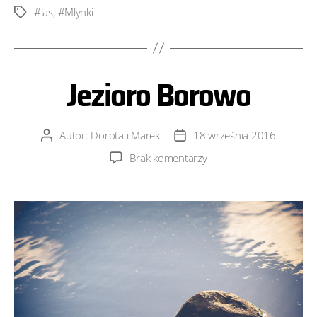
#las
,
#Mlynki
Tagi
Jezioro Borowo
Autor:
Dorota i Marek
18 września 2016
Autor
Data
wpisu
wpisu
do
Brak komentarzy
Jezioro
Borowo