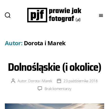
Prawie
jak
fotograf
Autor:
Dorota i Marek
Dolnośląskie (i okolice)
Autor:
Dorota i Marek
23 października 2018
Autor
Data
wpisu
wpisu
do
Brak komentarzy
Dolnośląskie
(i okolice)