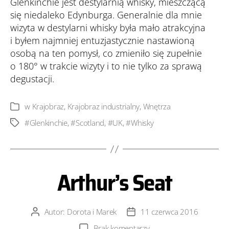
Glenkinchie jest destylarnią whisky, mieszczącą
się niedaleko Edynburga. Generalnie dla mnie
wizyta w destylarni whisky była mało atrakcyjna
i byłem najmniej entuzjastycznie nastawioną
osobą na ten pomysł, co zmieniło się zupełnie
o 180° w trakcie wizyty i to nie tylko za sprawą
degustacji.
w
Krajobraz
,
Krajobraz industrialny
,
Wnętrza
Kategorie
#Glenkinchie
,
#Scotland
,
#UK
,
#Whisky
Tagi
Arthur’s Seat
Autor:
Dorota i Marek
11 czerwca 2016
Autor
Data
wpisu
wpisu
do
Brak komentarzy