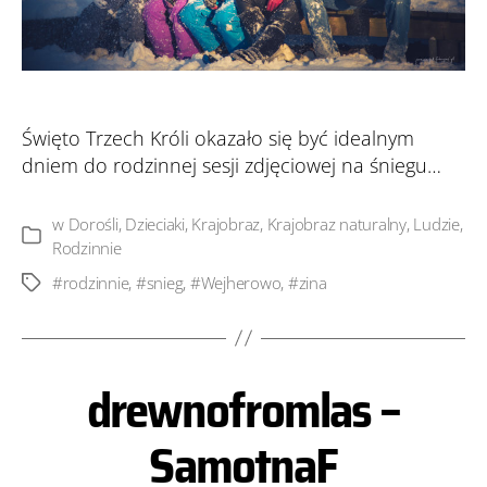
Święto Trzech Króli okazało się być idealnym
dniem do rodzinnej sesji zdjęciowej na śniegu…
w
Dorośli
,
Dzieciaki
,
Krajobraz
,
Krajobraz naturalny
,
Ludzie
,
Kategorie
Rodzinnie
#rodzinnie
,
#snieg
,
#Wejherowo
,
#zina
Tagi
drewnofromlas –
SamotnaF