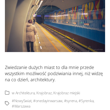
Zwiedzanie dużych miast to dla mnie przede
wszystkim możliwość podziwiania innej, niż widzę
na co dzień, architektury.
w
Architektura
,
Krajobraz
,
Krajobraz miejski
Kategorie
#NowySwiat
,
#onedayinwarsaw
,
#syrena
,
#Syrenka
,
Tagi
#Warszawa