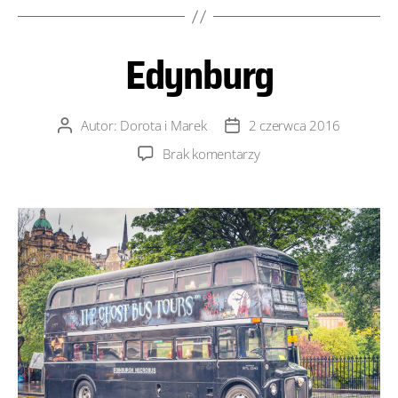
Edynburg
Autor:
Dorota i Marek
2 czerwca 2016
Autor
Data
wpisu
wpisu
do
Brak komentarzy
Edynburg