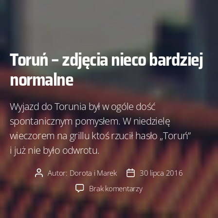
Toruń – zdjęcia nieco bardziej
normalne
Wyjazd do Torunia był w ogóle dość
spontanicznym pomysłem. W niedzielę
wieczorem na grillu ktoś rzucił hasło „Toruń”
i już nie było odwrotu.
Autor:
Dorota i Marek
30 lipca 2016
Autor
Data
wpisu
wpisu
do
Brak komentarzy
Toruń
–