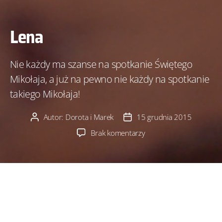
Lena
Nie każdy ma szanse na spotkanie Świętego
Mikołaja, a już na pewno nie każdy na spotkanie
takiego Mikołaja!
Autor:
Dorota i Marek
15 grudnia 2015
Autor
Data
wpisu
wpisu
do
Brak komentarzy
Lena
Poznajcie Lenę…