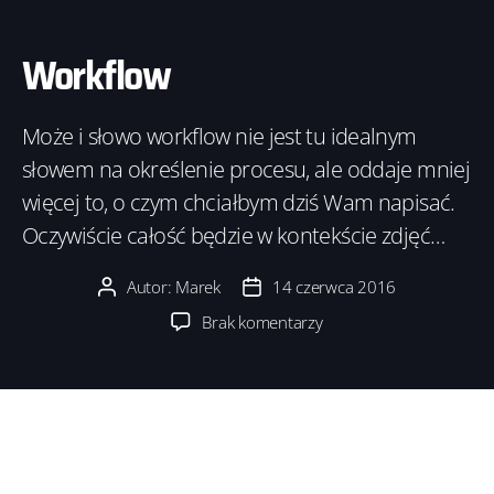
Workflow
Może i słowo workflow nie jest tu idealnym
słowem na określenie procesu, ale oddaje mniej
więcej to, o czym chciałbym dziś Wam napisać.
Oczywiście całość będzie w kontekście zdjęć…
Autor:
Marek
14 czerwca 2016
Autor
Data
wpisu
wpisu
do
Brak komentarzy
Workflow
Według koalicji WFMC (ang.
WorkFlow
Management Coalition
) workflow to: