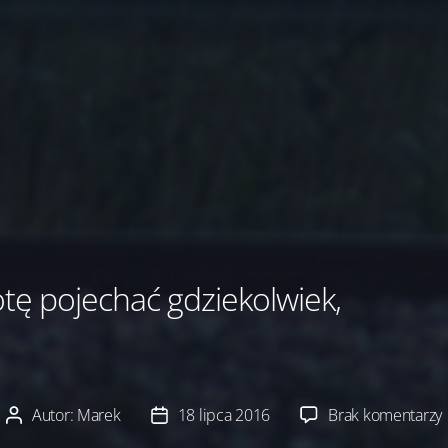
otę pojechać gdziekolwiek,
Autor:
Marek
18 lipca 2016
Brak komentarzy
Autor
Data
W
wpisu
wpisu