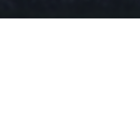
h wpisów
wyglądał nawet jak tania reklama
opatrzeć…