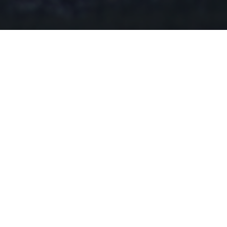
Jakoś ostatnio niezdrowe podniecenie u 
elektrowni wiatrowych… Dzisiaj miałem zwyc