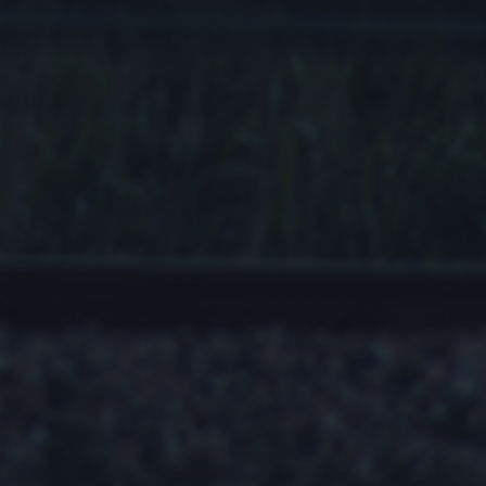
do
iatraki