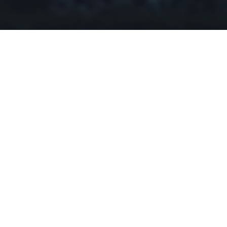
mnie te wiatraki wywołują –
jeden z ostatnic
zajnie ochotę pojechać gdziekolwiek, usiąść i p