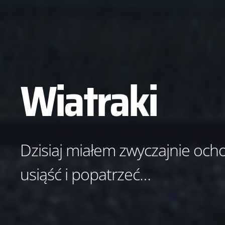
Wiatraki
Dzisiaj miałem zwyczajnie och
usiąść i popatrzeć…