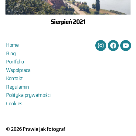
Sierpień 2021
Home
Instagram
Facebook
You
Blog
Portfolio
Współpraca
Kontakt
Regulamin
Polityka prywatności
Cookies
© 2026
Prawie jak fotograf