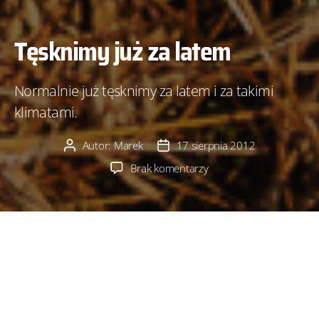
Tęsknimy już za latem
Normalnie już tęsknimy za latem i za takimi
klimatami.
Autor:
Marek
17 sierpnia 2012
Autor
Data
wpisu
wpisu
do
Brak komentarzy
Tęsknimy
już
za latem
Oczywiście latem będziemy tęsknić za zimą,
ale i na tą okoliczność zdjęcia leżą w szufladzie
i czekają na odgrzanie…