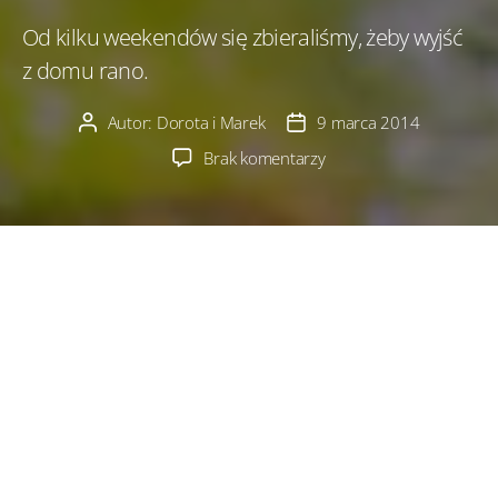
Od kilku weekendów się zbieraliśmy, żeby wyjść
z domu rano.
Autor:
Dorota i Marek
9 marca 2014
Autor
Data
wpisu
wpisu
do
Brak komentarzy
Dziś
rano…
Udało się…