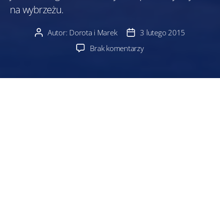
na wybrzeżu.
Autor:
Dorota i Marek
3 lutego 2015
Autor
Data
wpisu
wpisu
do
Brak komentarzy
Cromer
i okolice
I nie narzekaj, że się morze wylewa z jednej
czy drugiej strony, aż tak źle nie jest. Udało nam
się trafić na całkiem ciekawe fale, które tym razem
nie zniszczyły pomostu