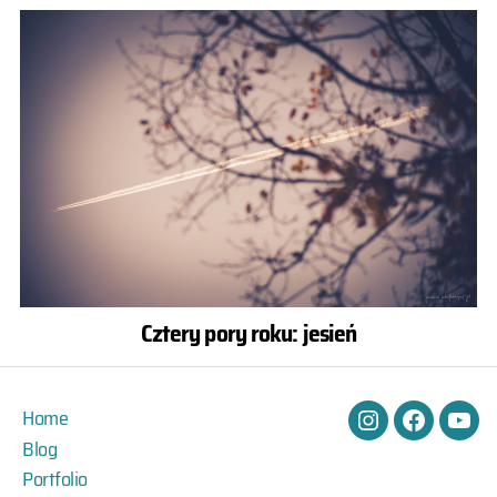
Cztery pory roku: jesień
Home
Instagram
Facebook
You
Blog
Portfolio